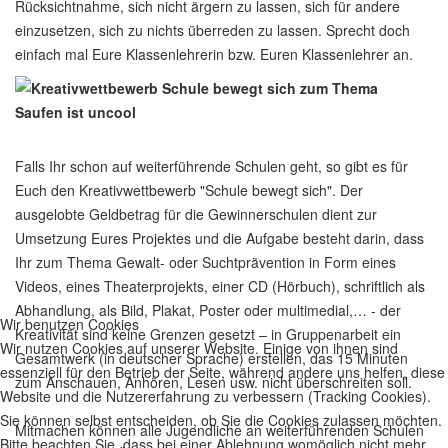
Rücksichtnahme, sich nicht ärgern zu lassen, sich für andere
einzusetzen, sich zu nichts überreden zu lassen. Sprecht doch
einfach mal Eure Klassenlehrerin bzw. Euren Klassenlehrer an.
Falls Ihr schon auf weiterführende Schulen geht, so gibt es für
Euch den Kreativwettbewerb "Schule bewegt sich". Der
ausgelobte Geldbetrag für die Gewinnerschulen dient zur
Umsetzung Eures Projektes und die Aufgabe besteht darin, dass
Ihr zum Thema Gewalt- oder Suchtprävention in Form eines
Videos, eines Theaterprojekts, einer CD (Hörbuch), schriftlich als
Abhandlung, als Bild, Plakat, Poster oder multimedial,… - der
Wir benutzen Cookies
Kreativität sind keine Grenzen gesetzt – in Gruppenarbeit ein
Wir nutzen Cookies auf unserer Website. Einige von ihnen sind
Gesamtwerk (in deutscher Sprache) erstellen, das 15 Minuten
essenziell für den Betrieb der Seite, während andere uns helfen, diese
zum Anschauen, Anhören, Lesen usw. nicht überschreiten soll.
Website und die Nutzererfahrung zu verbessern (Tracking Cookies).
Sie können selbst entscheiden, ob Sie die Cookies zulassen möchten.
Mitmachen können alle Jugendliche an weiterführenden Schulen
Bitte beachten Sie, dass bei einer Ablehnung womöglich nicht mehr