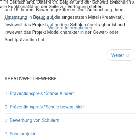
in Deutschland, Österreich, Belgien und der Schweiz zwischen 10
alle Funktionalitäten der Seite zur Verfügung stehen.
und 15 Jahren. Bewertungskriterien sind: Aufmachung, Idee,
Umsetzung in Bezug auf die eingesetzten Mittel (Kreativität),
Akzeptieren
Ablehnen
inwieweit das Projekt auf andere Schulen übertragbar ist und
Weitere Informationen
inwieweit das Projekt Modellcharakter in der Gewalt- oder
Suchtprävention hat.
Weiter
KREATIVWETTBEWERBE
Präventionspreis "Starke Kinder"
Präventionspreis "Schule bewegt sich"
Bewerbung von Schülern
Schulprojekte